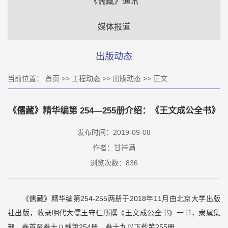
《儒藏》通讯
媒体报道
出版动态
当前位置：
首页
>>
工程动态
>>
出版动态
>> 正文
《儒藏》精华编第 254—255册介绍：《王文成公全书》
发布时间：2019-09-08
作者：甘祥满
浏览次数：
836
《儒藏》精华编第254-255两册于2018年11月由北京大学出版
社出版，收录明代大儒王守仁所撰《王文成公全书》一书，隶属集
部。卷首至卷十八载第254册，卷十九以下载第255册。