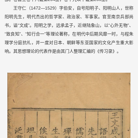
王守仁（1472—1529）字伯安，自号阳明子、阳明山人，世称
阳明先生，明代杰出的哲学家、政治家、军事家。官至南京兵部尚
书，谥“文成”。阳明之学，远承孟子，近继陆象山，以“心外无物”、
“致良知”、“知行合一”等理论著称，在明代中后期风靡一时，与程朱
理学分庭抗礼，并一度对日本、朝鲜等东亚国家的文化产生重大影
响。其思想理论的代表作是由其门人整理汇编的《传习录》。