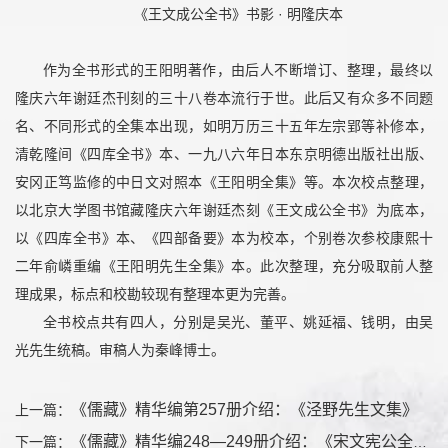
《王文成公全书》书影 · 明隆庆本
作为全书形式的王阳明著作，由后人不断增订、整理，最终以
隆庆六年谢廷杰刊刻的三十八卷本流行于世。此后又有众多不同题
名、不同形式的全集本出现，如明万历三十五年左宗郢等补修本，
清乾隆间《四库全书》本、一九八六年日本东京明德出版社出版、
安冈正笃监修的中日文对照本《王阳明全集》等。本次校点整理，
以北京大学图书馆藏隆庆六年谢廷杰刻《王文成公全书》为底本，
以《四库全书》本、《四部备要》本为校本，个别卷次参校康熙十
二年俞嶙重编《王阳明先生全集》本。此次整理，充分吸取前人整
理成果，标点和校勘较现有整理本更为完善。
全书校点共有四人，分别是吴光、董平、姚延福、钱明，由吴
光先生统稿。审稿人为秦峰博士。
《儒藏》精华编第257册介绍：《泾野先生文集》
上一篇：
《儒藏》精华编248—249册介绍：《宋文宪公全集》
下一篇：