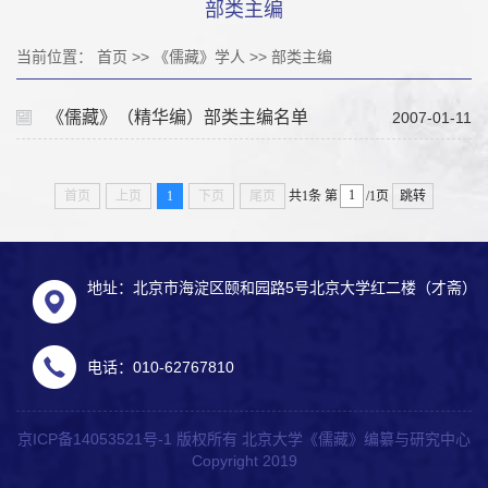
部类主编
当前位置：
首页
>>
《儒藏》学人
>>
部类主编
《儒藏》（精华编）部类主编名单
2007-01-11
首页
上页
1
下页
尾页
共1条
第
/1页
跳转
地址：北京市海淀区颐和园路5号北京大学红二楼（才斋）
电话：010-62767810
京ICP备14053521号-1 版权所有 北京大学《儒藏》编纂与研究中心
Copyright 2019