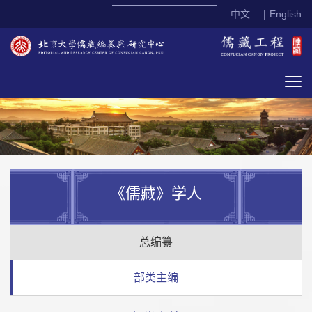
中文
|
English
《儒藏》学人
总编纂
部类主编