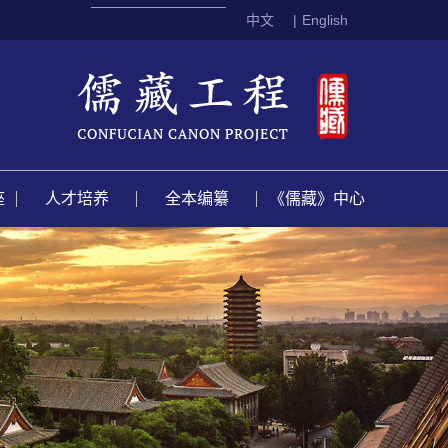
中文
|
English
座
人才培养
全本编纂
《儒藏》中心