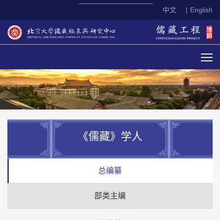
中文
|
English
《儒藏》学人
总编纂
部类主编