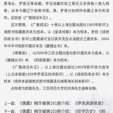
黄海长、罗振玉等收藏，罗氏收藏时较之黄氏又多得卷八卷九两
卷，此本今藏辽宁省图书馆。黄、罗曾分别将所收藏之本刊布流
传，这就是《广雅疏证补正》。
这次整理，《广雅疏证》十卷以上海古籍出版社1983年影印上
海图书馆藏嘉庆本为底本，以《皇清经解》本为校本，参校《续修
四库全书》影印上图藏诸可宝过录洪亮吉点读题识之嘉庆本、2004
年中华书局影印嘉庆本及《畿辅丛书》本。
《博雅音》，以2000年江苏古籍出版社影印嘉庆本为底本，以
《畿辅丛书》本、《四部备要》本为校本。
《广雅疏证补正》，以上海古籍出版社1983年影印本为底本
（上古本是据1928年罗振玉刻本影印），以《续修四库全书》本为
校本（续修本是据南京图书馆藏清光绪黄海长刻本影印）。
点校者为郎震先生，江苏师范大学刘洪涛先生通审全稿。
《儒藏》精华编第161册介绍：《伊洛渊源续录》《豫章先贤九家年谱》
上一篇：
《儒藏》精华编第103册介绍：《经学历史》《经学通论》《新学伪经考》
下一篇：