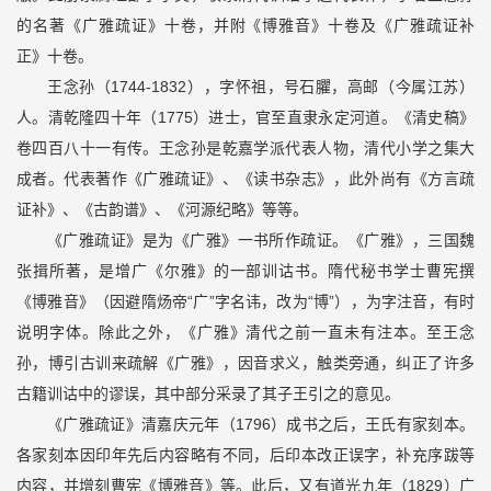
的名著《广雅疏证》十卷，并附《博雅音》十卷及《广雅疏证补
正》十卷。
王念孙（1744-1832），字怀祖，号石臞，高邮（今属江苏）
人。清乾隆四十年（1775）进士，官至直隶永定河道。《清史稿》
卷四百八十一有传。王念孙是乾嘉学派代表人物，清代小学之集大
成者。代表著作《广雅疏证》、《读书杂志》，此外尚有《方言疏
证补》、《古韵谱》、《河源纪略》等等。
《广雅疏证》是为《广雅》一书所作疏证。《广雅》，三国魏
张揖所著，是增广《尔雅》的一部训诂书。隋代秘书学士曹宪撰
《博雅音》（因避隋炀帝“广”字名讳，改为“博”），为字注音，有时
说明字体。除此之外，《广雅》清代之前一直未有注本。至王念
孙，博引古训来疏解《广雅》，因音求义，触类旁通，纠正了许多
古籍训诂中的谬误，其中部分采录了其子王引之的意见。
《广雅疏证》清嘉庆元年（1796）成书之后，王氏有家刻本。
各家刻本因印年先后内容略有不同，后印本改正误字，补充序跋等
内容，并增刻曹宪《博雅音》等。此后，又有道光九年（1829）广