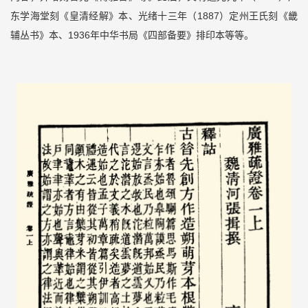
东学海堂刻《皇清经解》本、光绪十三年（1887）定州王氏刻《畿
辅丛书》本、1936年中华书局《四部备要》排印本等等。