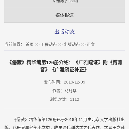
《儒藏》通讯
媒体报道
出版动态
当前位置：
首页
>>
工程动态
>>
出版动态
>> 正文
《儒藏》精华编第126册介绍：《广雅疏证》附《博雅
音》《广雅疏证补正》
发布时间：2019-12-09
作者：马月华
浏览次数：
1112
《儒藏》精华编第126册已于2018年11月由北京大学出版社出
版。此册隶属经部小学类，收录清代训诂学之代表作，学者王念孙