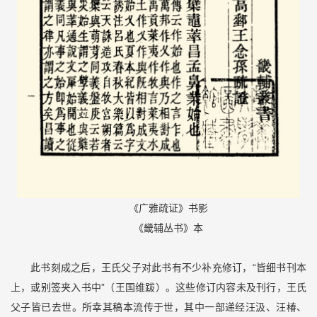
《广雅疏证》书影
《畿辅丛书》本
此书刻成之后，王氏父子对此书有不少补充修订，“皆细书刊本
上，或别签夹入书中”（王国维跋）。这些修订内容未及刊行，王氏
父子皆已去世。所幸其稿本流传于世，其中一部递经汪汲、汪椿、